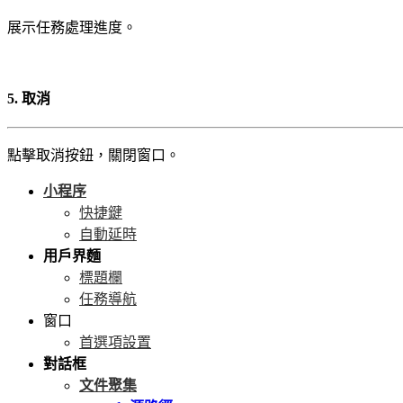
展示任務處理進度。
5. 取消
點擊取消按鈕，關閉窗口。
小程序
快捷鍵
自動延時
用戶界麵
標題欄
任務導航
窗口
首選項設置
對話框
文件聚集